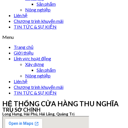
Sản phẩm
Nông nghiệp
Liên hệ
Chương trình khuyến mãi
TIN TỨC & SỰ KIỆN
Menu
Trang chủ
Giới thiệu
Lĩnh vực hoạt động
Xây dựng
Sản phẩm
Nông nghiệp
Liên hệ
Chương trình khuyến mãi
TIN TỨC & SỰ KIỆN
HỆ THỐNG CỬA HÀNG THU NGHĨA
TRỤ SỞ CHÍNH
Long Hưng, Hải Phú, Hải Lăng, Quảng Trị