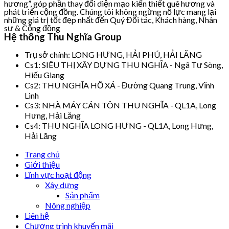
hương”, góp phần thay đổi diện mạo kiến thiết quê hương và
phát triển cộng đồng. Chúng tôi không ngừng nỗ lực mang lại
những giá trị tốt đẹp nhất đến Quý Đối tác, Khách hàng, Nhân
sự & Cộng đồng
Hệ thống Thu Nghĩa Group
Trụ sở chính: LONG HƯNG, HẢI PHÚ, HẢI LĂNG
Cs1: SIÊU THỊ XÂY DỰNG THU NGHĨA - Ngã Tư Sòng,
Hiếu Giang
Cs2: THU NGHĨA HỒ XÁ - Đường Quang Trung, Vĩnh
Linh
Cs3: NHÀ MÁY CÁN TÔN THU NGHĨA - QL1A, Long
Hưng, Hải Lăng
Cs4: THU NGHĨA LONG HƯNG - QL1A, Long Hưng,
Hải Lăng
Trang chủ
Giới thiệu
Lĩnh vực hoạt động
Xây dựng
Sản phẩm
Nông nghiệp
Liên hệ
Chương trình khuyến mãi