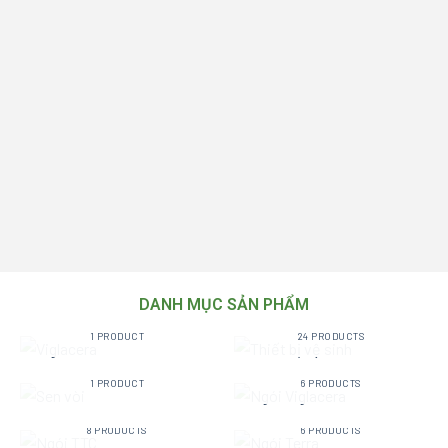
DANH MỤC SẢN PHẨM
VIGLACERA
THIẾT BỊ VỆ SINH
1 PRODUCT
24 PRODUCTS
SEN VÒI
NGÓI VIGLACERA
1 PRODUCT
6 PRODUCTS
NGÓI TTC
NGÓI TERRA
8 PRODUCTS
6 PRODUCTS