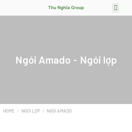
Thu Nghĩa Group
Trang chủ
Giới thiệu
Lĩnh vực hoạt động
Chương trình khuyến mãi
TIN TỨC & SỰ KIỆN
Ngói Amado
Ngói lợp
-
HOME
/
NGÓI LỢP
/
NGÓI AMADO