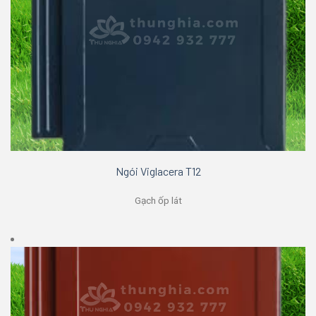
Ngói Viglacera T12
Gạch ốp lát