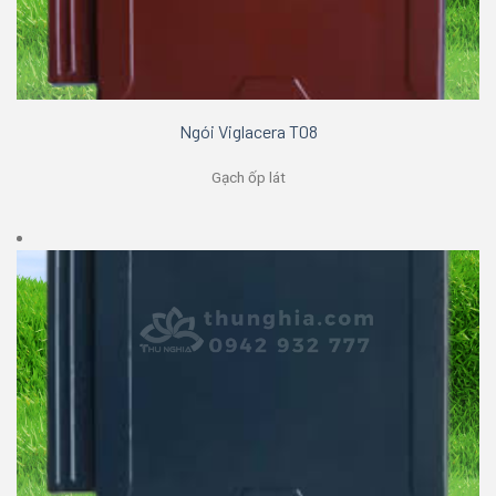
Ngói Viglacera T08
Gạch ốp lát