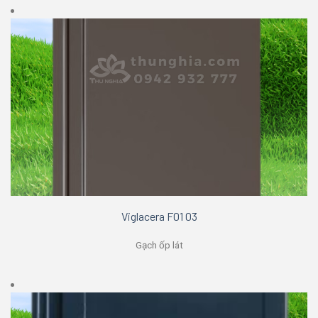
Viglacera F01 03
Gạch ốp lát