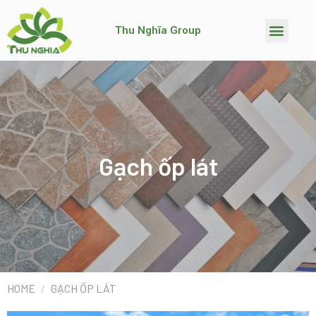
Thu Nghĩa Group
Gạch ốp lát
HOME
/
GẠCH ỐP LÁT