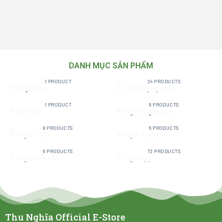
DANH MỤC SẢN PHẨM
VIGLACERA
THIẾT BỊ VỆ SINH
1 PRODUCT
24 PRODUCTS
SEN VÒI
NGÓI VIGLACERA
1 PRODUCT
6 PRODUCTS
NGÓI TTC
NGÓI TERRA
8 PRODUCTS
6 PRODUCTS
NGÓI MIKADO
NGÓI LỢP
6 PRODUCTS
72 PRODUCTS
Thu Nghĩa Official E-Store