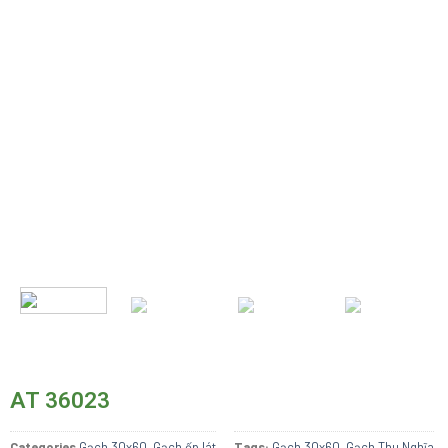
AT 36023
Categories
Gạch 30x60
,
Gạch ốp lát
Tags:
Gạch 30x60
,
Gạch Thu Nghĩa