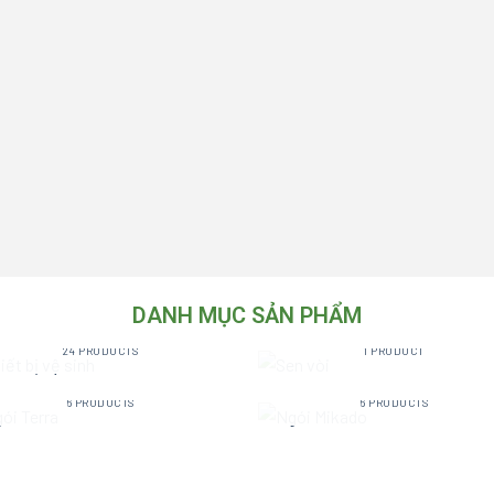
DANH MỤC SẢN PHẨM
THIẾT BỊ VỆ SINH
SEN VÒI
24 PRODUCTS
1 PRODUCT
NGÓI TERRA
NGÓI MIKADO
6 PRODUCTS
6 PRODUCTS