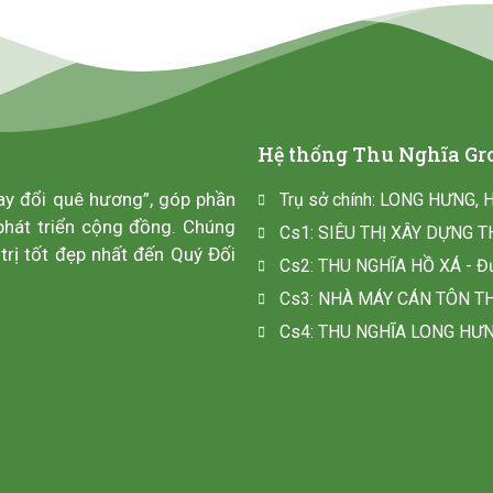
Hệ thống Thu Nghĩa Gr
ay đổi quê hương”, góp phần
Trụ sở chính: LONG HƯNG, 
phát triển cộng đồng. Chúng
Cs1: SIÊU THỊ XÂY DỰNG TH
trị tốt đẹp nhất đến Quý Đối
Cs2: THU NGHĨA HỒ XÁ - Đư
Cs3: NHÀ MÁY CÁN TÔN THU
Cs4: THU NGHĨA LONG HƯNG