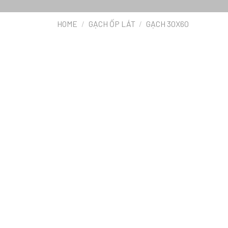
HOME
/
GẠCH ỐP LÁT
/
GẠCH 30X60