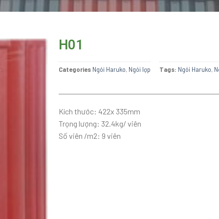
H01
Categories
Ngói Haruko
,
Ngói lợp
Tags:
Ngói Haruko
,
N
Kích thước: 422x 335mm
Trọng lượng: 32.4kg/ viên
Số viên /m2: 9 viên