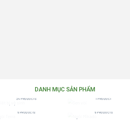
DANH MỤC SẢN PHẨM
THIẾT BỊ VỆ SINH
SEN VÒI
24 PRODUCTS
1 PRODUCT
NGÓI TERRA
NGÓI MIKADO
6 PRODUCTS
6 PRODUCTS