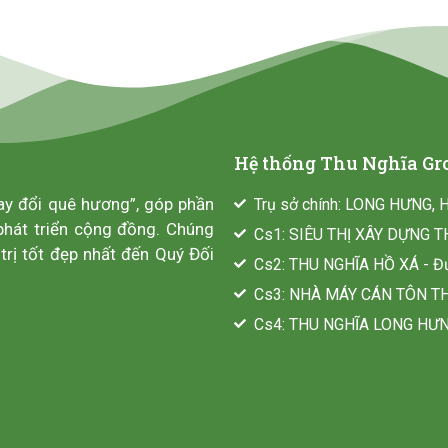
Hệ thống Thu Nghĩa Gr
ay đổi quê hương”, góp phần
Trụ sở chính: LONG HƯNG, 
phát triển cộng đồng. Chúng
Cs1: SIÊU THỊ XÂY DỰNG TH
trị tốt đẹp nhất đến Quý Đối
Cs2: THU NGHĨA HỒ XÁ - Đư
Cs3: NHÀ MÁY CÁN TÔN THU
Cs4: THU NGHĨA LONG HƯNG