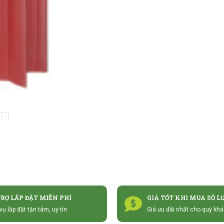
TRỢ LẮP ĐẶT MIỄN PHÍ
GIÁ TỐT KHI MUA SỐ L
vụ lắp đặt tận tâm, uy tín
Giá ưu đãi nhất cho quý kh