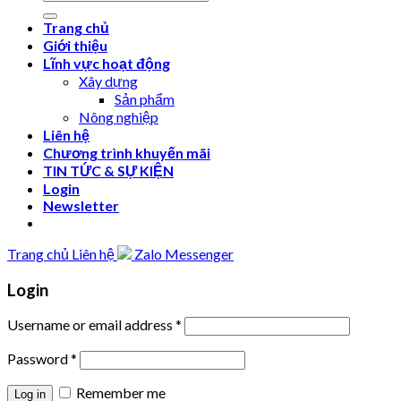
Trang chủ
Giới thiệu
Lĩnh vực hoạt động
Xây dựng
Sản phẩm
Nông nghiệp
Liên hệ
Chương trình khuyến mãi
TIN TỨC & SỰ KIỆN
Login
Newsletter
Trang chủ
Liên hệ
Zalo
Messenger
Login
Username or email address
*
Password
*
Remember me
Log in