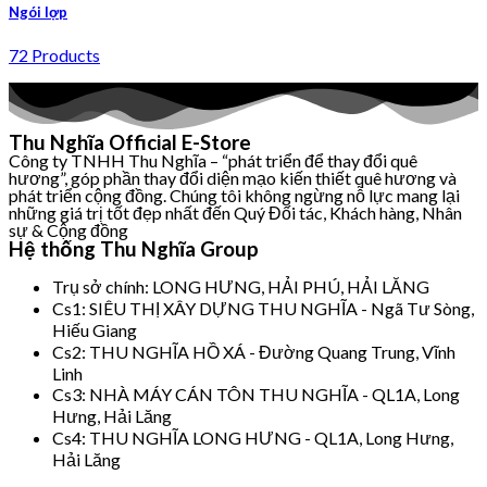
Ngói lợp
72 Products
Thu Nghĩa Official E-Store
Công ty TNHH Thu Nghĩa – “phát triển để thay đổi quê
hương”, góp phần thay đổi diện mạo kiến thiết quê hương và
phát triển cộng đồng. Chúng tôi không ngừng nỗ lực mang lại
những giá trị tốt đẹp nhất đến Quý Đối tác, Khách hàng, Nhân
sự & Cộng đồng
Hệ thống Thu Nghĩa Group
Trụ sở chính: LONG HƯNG, HẢI PHÚ, HẢI LĂNG
Cs1: SIÊU THỊ XÂY DỰNG THU NGHĨA - Ngã Tư Sòng,
Hiếu Giang
Cs2: THU NGHĨA HỒ XÁ - Đường Quang Trung, Vĩnh
Linh
Cs3: NHÀ MÁY CÁN TÔN THU NGHĨA - QL1A, Long
Hưng, Hải Lăng
Cs4: THU NGHĨA LONG HƯNG - QL1A, Long Hưng,
Hải Lăng