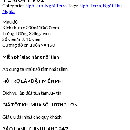
Categories
Ngói lợp
,
Ngói Terra
Tags:
Ngói Terra
,
Ngói Thu
Nghĩa
Màu đỏ
Kích thước 300x410x20mm
Trọng lượng 3.3kg/ viên
Số viên/m2: 10 viên
Cường độ chịu uốn >= 150
Miễn phí giao hàng nội tỉnh
Áp dụng tại một số tỉnh nhất định
HỖ TRỢ LẮP ĐẶT MIỄN PHÍ
Dịch vụ lắp đặt tận tâm, uy tín
GIÁ TỐT KHI MUA SỐ LƯỢNG LỚN
Giá ưu đãi nhất cho quý khách
BẢO HÀNH CHÍNH HÃNG 24/7