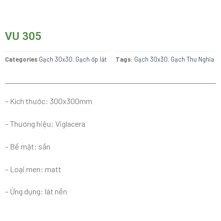
VU 305
Categories
Gạch 30x30
,
Gạch ốp lát
Tags:
Gạch 30x30
,
Gạch Thu Nghĩa
– Kích thước: 300x300mm
– Thương hiệu: Viglacera
– Bề mặt: sần
– Loại men: matt
– Ứng dụng: lát nền