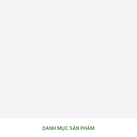
DANH MỤC SẢN PHẨM
VIGLACERA
THIẾT BỊ VỆ SINH